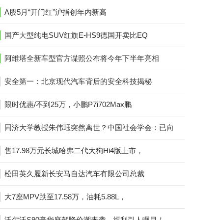
A股5月“开门红”沪指创年内新高
国产大型纯电SUV红旗E-HS9德国开卖比EQ
阿维塔全新车型官方谍照公布将今年下半年亮相
安全第一：北京现代汽车背后的安全科技揭秘
限时优惠/不到25万，小鹏P7i702Max鹏
同济大学教授朱伟珏突然离世？中国社会学会：已向
售17.98万元长城哈弗二代大狗Hi4版上市，
松田英久履新长安马自达汽车有限公司总裁
大7座MPV跌至17.58万，油耗5.88L，
沃尔沃S90豪华座驾降价潮来袭，福利引人瞩目！