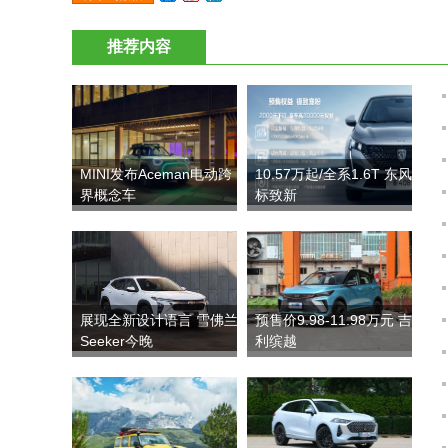
推荐内容
MINI发布Aceman电动跨
10.57万起/全系1.6T 东风
界概念车
标致新
展现全新设计语言 雪佛兰
预售价9.98-11.98万元 吉
Seeker今晚
利缤越