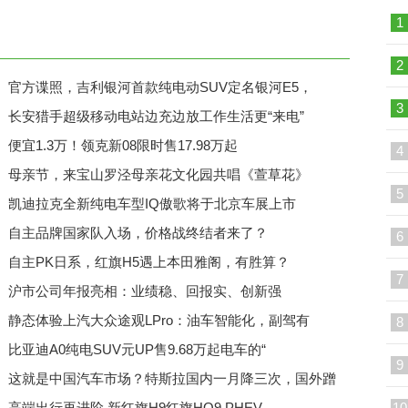
1
2
官方谍照，吉利银河首款纯电动SUV定名银河E5，
3
长安猎手超级移动电站边充边放工作生活更“来电”
便宜1.3万！领克新08限时售17.98万起
4
母亲节，来宝山罗泾母亲花文化园共唱《萱草花》
5
凯迪拉克全新纯电车型IQ傲歌将于北京车展上市
自主品牌国家队入场，价格战终结者来了？
6
自主PK日系，红旗H5遇上本田雅阁，有胜算？
7
沪市公司年报亮相：业绩稳、回报实、创新强
静态体验上汽大众途观LPro：油车智能化，副驾有
8
比亚迪A0纯电SUV元UP售9.68万起电车的“
9
这就是中国汽车市场？特斯拉国内一月降三次，国外蹭
高端出行再进阶 新红旗H9红旗HQ9 PHEV
10