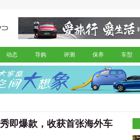
动态
导购
评测
保养
车型
首秀即爆款，收获首张海外车